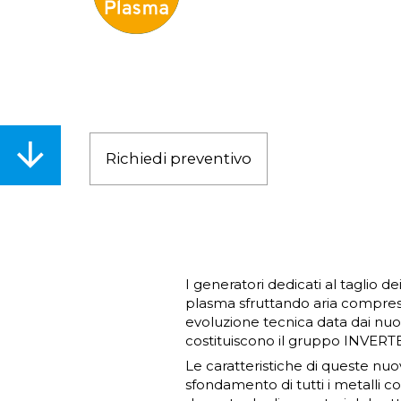
Richiedi preventivo
Acconsento al trattamento dei
dati
personali
INVIA RICHIESTA
I generatori dedicati al taglio de
plasma sfruttando aria compress
evoluzione tecnica data dai nuo
costituiscono il gruppo INVERT
Le caratteristiche di queste n
sfondamento di tutti i metalli con