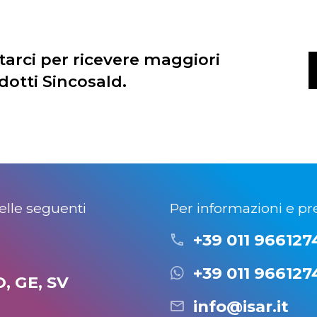
tarci per ricevere maggiori
dotti Sincosald.
lle seguenti
Per informazioni e pre
+39 011 966127
+39 011 966127
O, GE, SV
info@isar.it