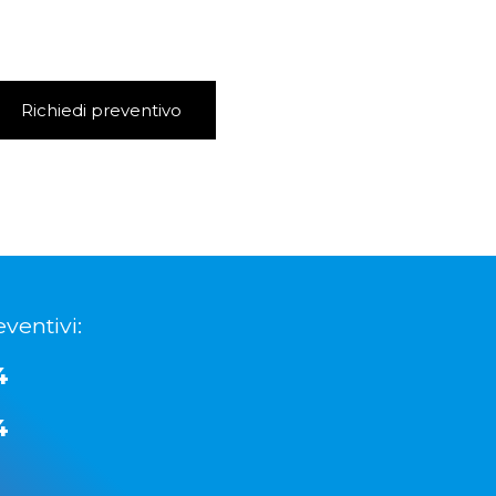
Richiedi preventivo
ventivi:
4
4