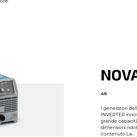
ore.
NOV
46
I generatori de
INVERTER innova
grande capacità
dimensioni rido
contenuto.La...