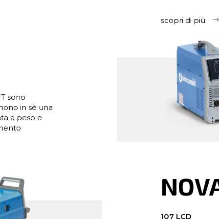
scopri di più
UT sono
mono in sè una
ata a peso e
imento
NOV
107 LCD