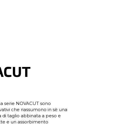
ACUT
lla serie NOVACUT sono
tivi che riassumono in sè una
 di taglio abbinata a peso e
tte e un assorbimento