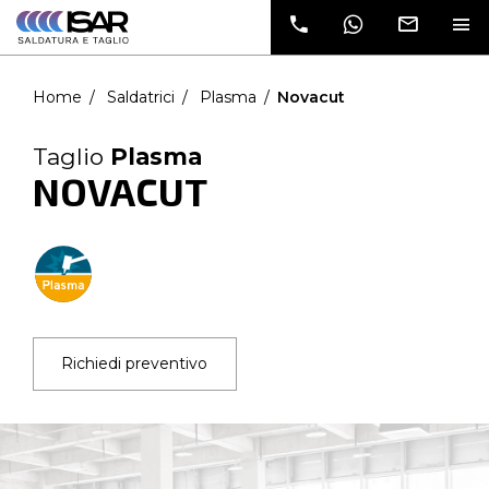
dati e verrai
contatto da
un nostro
commerciale
Home
Saldatrici
Plasma
Novacut
Taglio
Plasma
NOVACUT
Richiedi preventivo