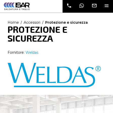
dati e verrai
contatto da
un nostro
commerciale
Home
Accessori
Protezione e sicurezza
PROTEZIONE E
SICUREZZA
Fornitore:
Weldas