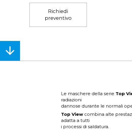
Richiedi
preventivo
Acconsento al trattamento dei
dati
personali
INVIA RICHIESTA
Le maschere della serie
Top V
radiazioni
dannose durante le normali oper
Top View
combina alte prestaz
adatta a tutti
i processi di saldatura.