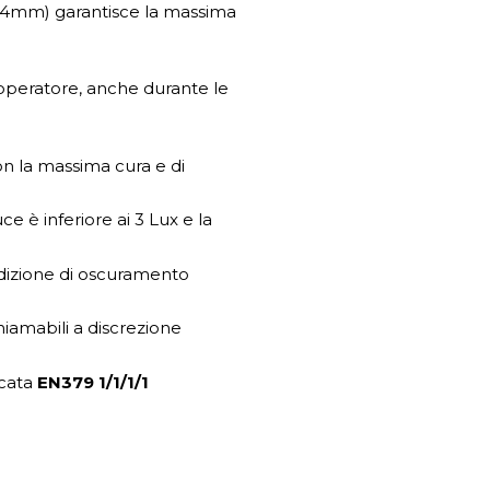
 83.4mm) garantisce la massima
’operatore, anche durante le
on la massima cura e di
e è inferiore ai 3 Lux e la
ondizione di oscuramento
iamabili a discrezione
icata
EN379 1/1/1/1