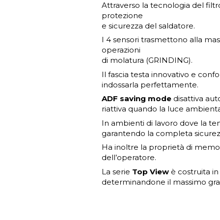
Attraverso la tecnologia del filt
protezione
e sicurezza del saldatore.
I 4 sensori trasmettono alla ma
operazioni
di molatura (GRINDING).
Il fascia testa innovativo e con
indossarla perfettamente.
ADF saving mode
disattiva aut
riattiva quando la luce ambienta
In ambienti di lavoro dove la te
garantendo la completa sicurez
Ha inoltre la proprietà di memo
dell’operatore.
La serie
Top View
è costruita i
determinandone il massimo grad