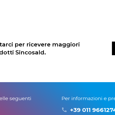
tarci per ricevere maggiori
dotti Sincosald.
lle seguenti
Per informazioni e pre
+39 011 966127