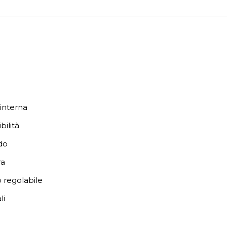
interna
bilità
do
ra
 regolabile
li