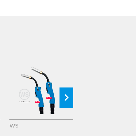
WS
AS