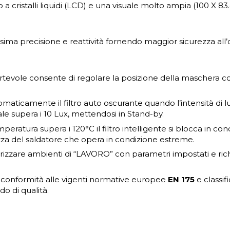
ro a cristalli liquidi (LCD) e una visuale molto ampia (100 X
ssima precisione e reattività fornendo maggior sicurezza all
fortevole consente di regolare la posizione della maschera c
omaticamente il filtro auto oscurante quando l’intensità di luc
le supera i 10 Lux, mettendosi in Stand-by.
mperatura supera i 120°C il filtro intelligente si blocca in c
za del saldatore che opera in condizione estreme.
rizzare ambienti di “LAVORO” con parametri impostati e rich
n conformità alle vigenti normative europee
EN 175
e classif
o di qualità.