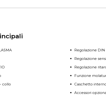
incipali
PLASMA
Regolazione DIN 
Regolazione sensi
TIO
Regolazione ritar
o
Funzione molatu
 collo
Caschetto interno
Accessori opziona