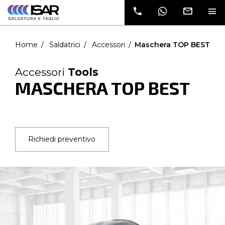
dati e verrai
contatto da
un nostro
commerciale
Home
Saldatrici
Accessori
Maschera TOP BEST
Accessori
Tools
MASCHERA TOP BEST
Richiedi preventivo