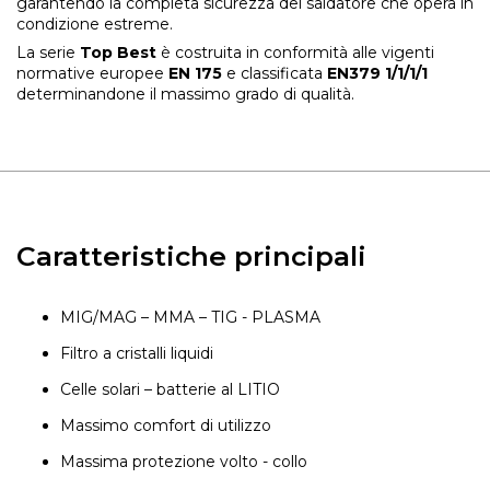
garantendo la completa sicurezza del saldatore che opera in
condizione estreme.
La serie
Top Best
è costruita in conformità alle vigenti
normative europee
EN 175
e classificata
EN379 1/1/1/1
determinandone il massimo grado di qualità.
Caratteristiche principali
MIG/MAG – MMA – TIG - PLASMA
Filtro a cristalli liquidi
Celle solari – batterie al LITIO
Massimo comfort di utilizzo
Massima protezione volto - collo