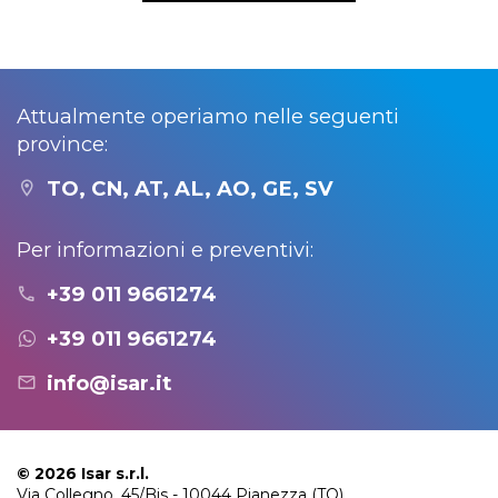
Attualmente operiamo nelle seguenti
province:
TO, CN, AT, AL, AO, GE, SV
Per informazioni e preventivi:
+39 011 9661274
+39 011 9661274
info@isar.it
© 2026 Isar s.r.l.
Via Collegno, 45/Bis - 10044 Pianezza (TO)