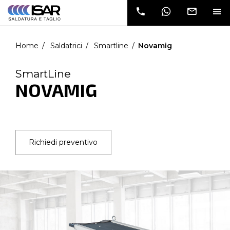
dati e verrai
contatto da
un nostro
commerciale
Home
Saldatrici
Smartline
Novamig
SmartLine
NOVAMIG
Richiedi preventivo