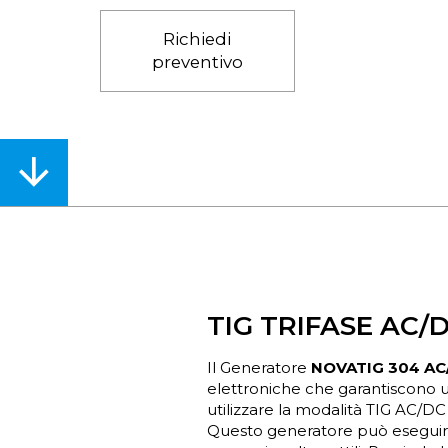
Richiedi
preventivo
Acconsento al trattamento dei
dati
personali
INVIA RICHIESTA
TIG TRIFASE AC/
Il Generatore
NOVATIG 304 AC
elettroniche che garantiscono un 
utilizzare la modalità TIG AC/DC
Questo generatore può eseguire 