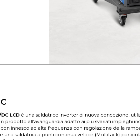
DC
/DC LCD
è una saldatrice inverter di nuova concezione, uti
prodotto all’avanguardia adatto ai più svariati impieghi indust
 con innesco ad alta frequenza con regolazione della rampa 
una saldatura a punti continua veloce (Multitack) particol