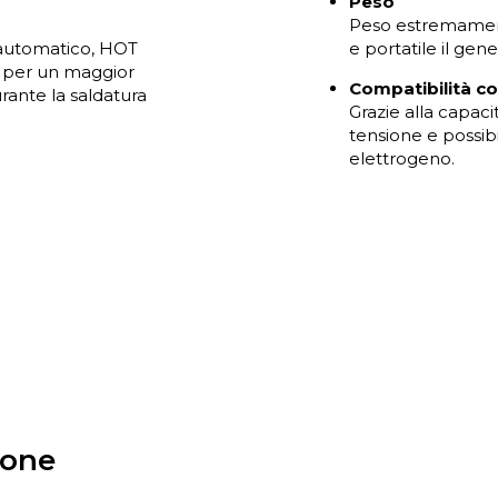
Peso
Peso estremament
automatico, HOT
e portatile il gene
o per un maggior
Compatibilità c
urante la saldatura
Grazie alla capacit
tensione e possib
elettrogeno.
ione