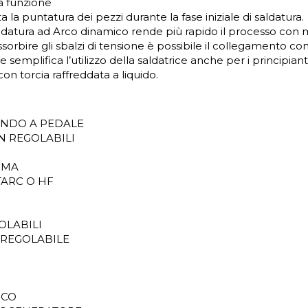
la funzione
a la puntatura dei pezzi durante la fase iniziale di saldatura.
ldatura ad Arco dinamico rende più rapido il processo con 
 assorbire gli sbalzi di tensione è possibile il collegamento
semplifica l’utilizzo della saldatrice anche per i principianti
on torcia raffreddata a liquido.
ANDO A PEDALE
N REGOLABILI
MMA
TARC O HF
OLABILI
 REGOLABILE
ICO