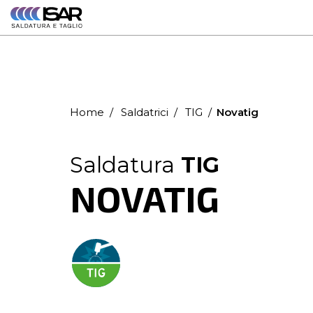
contatto da
un nostro
commerciale
Home
Saldatrici
TIG
Novatig
Saldatura
TIG
NOVATIG