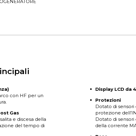
TOGENERATORE
incipali
nza)
Display LCD da 4
arco con HF per un
Protezioni
ura.
Dotato di sensori
Post Gas
protezione dell’
alita e discesa della
Dotato di sensori
azione del tempo di
della corrente MA